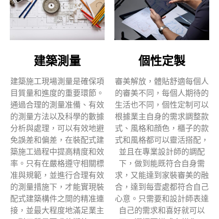
建築測量
個性定製
建築施工現場測量是確保項
審美解放，體貼舒適每個人
目質量和進度的重要環節。
的審美不同，每個人期待的
通過合理的測量准備、有效
生活也不同，個性定制可以
的測量方法以及科學的數據
根據業主自身的需求調整款
分析與處理，可以有效地避
式、風格和顔色，櫃子的款
免誤差和偏差，在裝配式建
式和風格都可以靈活搭配，
築施工過程中提高精度和效
並且在專業設計師的調配
率。只有在嚴格遵守相關標
下，做到能既符合自身需
准與規範，並進行合理有效
求，又能達到家裝審美的融
的測量措施下，才能實現裝
合，達到每壹處都符合自己
配式建築構件之間的精准連
心意。只需要和設計師表達
接，並最大程度地滿足業主
自己的需求和喜好就可以