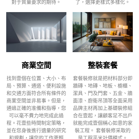
對于質量要求的期待。
了，選擇更樣式多樣化。
商業空間
整裝套餐
找到壹個在位置、大小、布
套餐裝修就是把材料部分即
局、預算、通道、便利設施
牆磚、地磚、地板、櫥櫃、
和交通方面符合所有條件的
潔具、門及門套、五金、牆
商業空間並非易事。但是，
面漆、廚衛吊頂等全面采用
通過正確的准備和指導，您
品牌主材再加上基礎裝修組
可以毫不費力地完成此過
合在壹起，讓顧客足不出戶
程。花壹些時間制定策略，
就能完成壹個稱心如意的家
並在您身後進行適量的研究
裝工程。 套餐裝修采取的
和規劃，讓您的工作更輕
是工程平米計價模式。